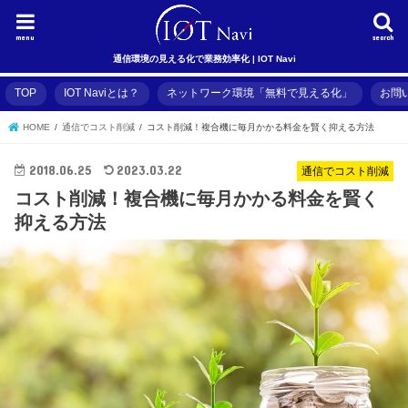
menu
search
通信環境の見える化で業務効率化 | IOT Navi
TOP
IOT Naviとは？
ネットワーク環境「無料で見える化」
お問
HOME
通信でコスト削減
コスト削減！複合機に毎月かかる料金を賢く抑える方法
2018.06.25
2023.03.22
通信でコスト削減
コスト削減！複合機に毎月かかる料金を賢く
抑える方法