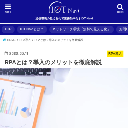
menu
search
通信環境の見える化で業務効率化 | IOT Navi
TOP
IOT Naviとは？
ネットワーク環境「無料で見える化」
お問
HOME
RPA導入
RPAとは？導入のメリットを徹底解説
2022.03.11
RPA導入
RPAとは？導入のメリットを徹底解説