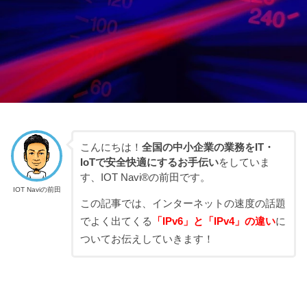
こんにちは！
全国の中小企業の業務をIT・
IoTで安全快適にするお手伝い
をしていま
す、IOT Navi®の前田です。
IOT Naviの前田
この記事では、インターネットの速度の話題
でよく出てくる
「IPv6」と「IPv4」の違い
に
ついてお伝えしていきます！