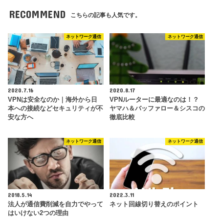
RECOMMEND
こちらの記事も人気です。
ネットワーク通信
ネットワーク通信
2020.7.16
2020.8.17
VPNは安全なのか｜海外から日
VPNルーターに最適なのは！？
本への接続などセキュリティが不
ヤマハ＆バッファロー＆シスコの
安な方へ
徹底比較
ネットワーク通信
ネットワーク通信
2018.5.14
2022.3.11
法人が通信費削減を自力でやって
ネット回線切り替えのポイント
はいけない2つの理由