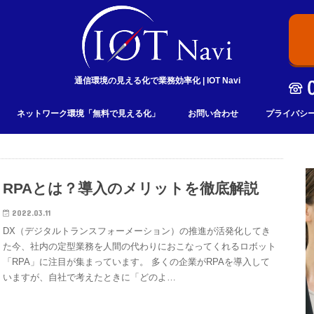
通信環境の見える化で業務効率化 | IOT Navi
ネットワーク環境「無料で見える化」
お問い合わせ
プライバシ
RPAとは？導入のメリットを徹底解説
2022.03.11
DX（デジタルトランスフォーメーション）の推進が活発化してき
た今、社内の定型業務を人間の代わりにおこなってくれるロボット
「RPA」に注目が集まっています。 多くの企業がRPAを導入して
いますが、自社で考えたときに「どのよ…