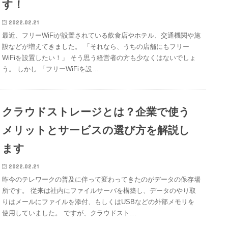
す！
2022.02.21
最近、フリーWiFiが設置されている飲食店やホテル、交通機関や施
設などが増えてきました。 「それなら、うちの店舗にもフリー
WiFiを設置したい！」 そう思う経営者の方も少なくはないでしょ
う。 しかし 「フリーWiFiを設…
クラウドストレージとは？企業で使う
メリットとサービスの選び方を解説し
ます
2022.02.21
昨今のテレワークの普及に伴って変わってきたのがデータの保存場
所です。 従来は社内にファイルサーバを構築し、データのやり取
りはメールにファイルを添付、もしくはUSBなどの外部メモリを
使用していました。 ですが、クラウドスト…